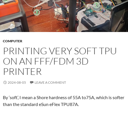
COMPUTER
PRINTING VERY SOFT TPU
ON AN FFF/FDM 3D
PRINTER
2024-08-05
LEAVE A COMMENT
By ‘soft’, I mean a Shore hardness of 55A to75A, which is softer
than the standard eSun eFlex TPU87A.