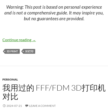
Warning: This post is based on personal experience
and is not a comprehensive guide. It may inspire you,
but no guarantees are provided.
Printing very soft TPU on an FFF/FDM 3D pri
Continue reading
→
3D PRINT
3D打印
PERSONAL
我用过的 FFF/FDM 3D打印机
对比
2024-07-21
LEAVE A COMMENT