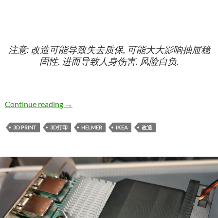
注意: 改造可能导致失去质保, 可能大大影响抽屉稳
固性. 进而导致人身伤害. 风险自负.
IKEA 宜家 HELMER 海尔默 改造: 延长可拉
Continue reading
→
3D PRINT
3D打印
HELMER
IKEA
改造