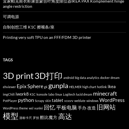
宜家帕克斯衣柜康普蒙合叶角度限位器IKEA PAX Komplement hinge
angle restriction
可调电源
自制创想三维 K1C 擦嘴条/座
Printing very soft TPU on an FFF/FDM 3D printer
TAGS
3D print
3D打印
android
big data analytics
docker
dream
gunpla
Epix Sphere
ikea
ehviewer
gk
HELMER
high chart
hotlink
minecraft
iwork8
imgChili
K1C
konsole
labo
linux
Logitech
lucid dream
python
WordPress
tablet
PotPlayer
Scrapy
skin
vcxsrv
weblate
windows
旧网站
回忆
平板电脑
手办
改造
WordPress theme
wsl
xunlei
模型
高达
酷比魔方
游标卡尺
罗技