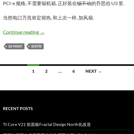
PCI-e 规格, 不需要锯机箱, 正好装在
锯不动
的乔思伯 U3 里.
当然电口万兆肯定很热, 和上次一样, 加风扇.
浪潮 Inspur X540-T2 散热风扇支架/导风罩
Continue reading
→
3D PRINT
3D打印
Posts
1
2
…
6
NEXT →
navigation
RECENT POSTS
Tt Core V21 前面板Fractal Design North化改造