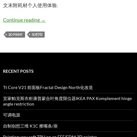
文末附耗材个人使用体验.
我用过的 FFF/FDM 3D打印机对比
Continue reading
→
3D PRINT
3D打印
RECENT POSTS
Tt Core V21 前面板Fractal Design North化改造
宜家帕克斯衣柜康普蒙合叶角度限位器IKEA PAX Komplement hinge
angle restriction
可调电源
自制创想三维 K1C 擦嘴条/座
Printing very soft TPU on an FFF/FDM 3D printer