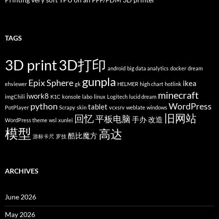
TAGS
3D print
3D打印
android
big data analytics
docker
dream
gunpla
Epix Sphere
ikea
ehviewer
gk
HELMER
high chart
hotlink
minecraft
iwork8
imgChili
K1C
konsole
labo
linux
Logitech
lucid dream
python
WordPress
tablet
PotPlayer
Scrapy
skin
vcxsrv
weblate
windows
旧网站
回忆
平板电脑
手办
改造
WordPress theme
wsl
xunlei
模型
高达
酷比魔方
游标卡尺
罗技
ARCHIVES
June 2026
May 2026