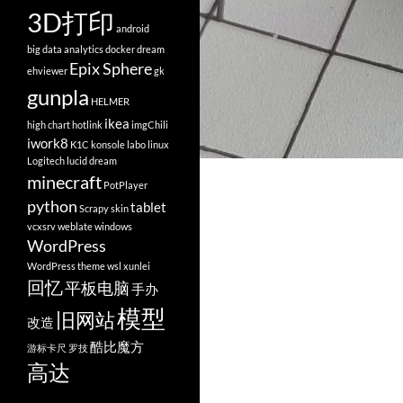
3D打印
android
big data analytics
docker
dream
Epix Sphere
ehviewer
gk
gunpla
HELMER
ikea
high chart
hotlink
imgChili
iwork8
K1C
konsole
labo
linux
Logitech
lucid dream
minecraft
PotPlayer
python
tablet
Scrapy
skin
vcxsrv
weblate
windows
WordPress
WordPress theme
wsl
xunlei
回忆
平板电脑
手办
模型
旧网站
改造
酷比魔方
游标卡尺
罗技
高达