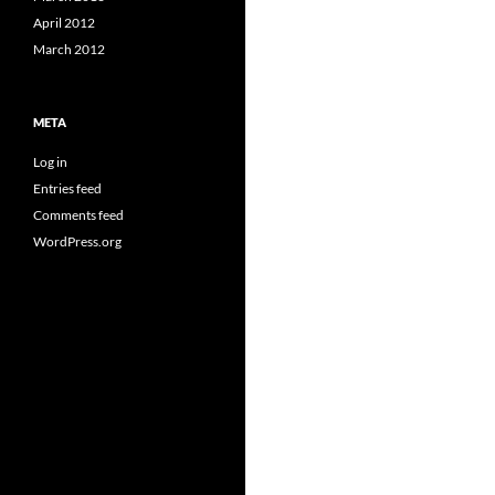
April 2012
March 2012
META
Log in
Entries feed
Comments feed
WordPress.org