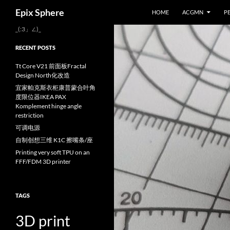
Search
Epix Sphere
HOME
ACGMN
P
Skip
_(:3」∠)_
to
RECENT POSTS
content
Tt Core V21 前面板Fractal
Design North化改造
宜家帕克斯衣柜康普蒙合叶角
度限位器IKEA PAX
Komplement hinge angle
restriction
可调电源
自制创想三维 K1C 擦嘴条/座
Printing very soft TPU on an
FFF/FDM 3D printer
TAGS
3D print