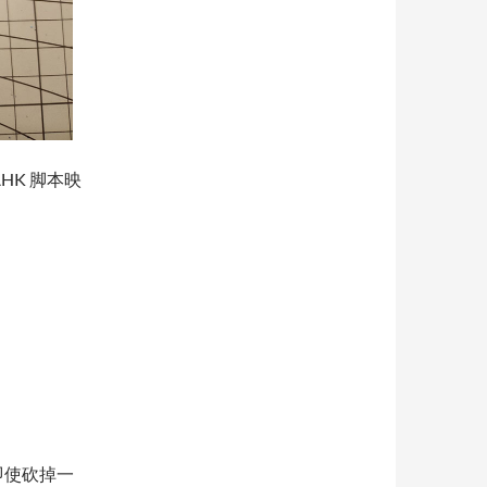
AHK 脚本映
即使砍掉一