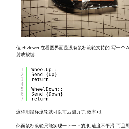
但 ehviewer 在看图界面是没有鼠标滚轮支持的. 写一个 
射成按键.
1
WheelUp::
2
Send {Up}
3
return
4
5
WheelDown::
6
Send {Down}
7
return
这样用鼠标滚轮就可以前后翻页了, 效率+1.
然而鼠标滚轮只能实现一下一下的滚, 速度不平滑. 而且