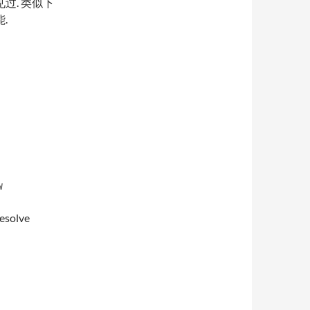
过. 类似下
.
l
solve