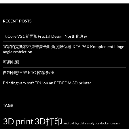
RECENT POSTS
Tt Core V21 前面板Fractal Design North化改造
宜家帕克斯衣柜康普蒙合叶角度限位器IKEA PAX Komplement hinge
angle restriction
可调电源
自制创想三维 K1C 擦嘴条/座
Printing very soft TPU on an FFF/FDM 3D printer
TAGS
3D print
3D打印
android
big data analytics
docker
dream