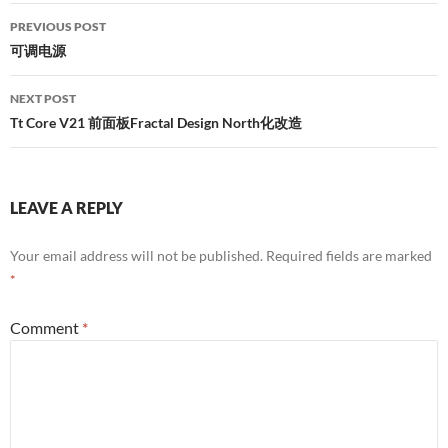
Post
PREVIOUS POST
navigation
可调电源
NEXT POST
Tt Core V21 前面板Fractal Design North化改造
LEAVE A REPLY
Your email address will not be published.
Required fields are marked
*
Comment
*