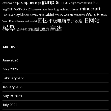
gunpla
Epix Sphere
ikea
ehviewer
gk
HELMER
high chart
hotlink
minecraft
iwork8
imgChili
K1C
konsole
labo
linux
Logitech
lucid dream
python
WordPress
tablet
PotPlayer
Scrapy
skin
vcxsrv
weblate
windows
旧网站
回忆
平板电脑
手办
改造
WordPress theme
wsl
xunlei
模型
高达
酷比魔方
游标卡尺
罗技
ARCHIVES
June 2026
May 2026
February 2025
January 2025
August 2024
July 2024