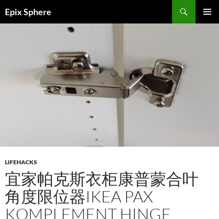
Skip
Search
Epix Sphere
to
PRIMAR
content
MENU
LIFEHACKS
宜家帕克斯衣柜康普蒙合叶
角度限位器IKEA PAX
KOMPLEMENT HINGE