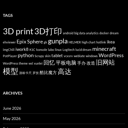
TAGS
3D print
3D打印
android
big data analytics
docker
dream
gunpla
Epix Sphere
ikea
ehviewer
gk
HELMER
high chart
hotlink
minecraft
iwork8
imgChili
K1C
konsole
labo
linux
Logitech
lucid dream
python
WordPress
tablet
PotPlayer
Scrapy
skin
vcxsrv
weblate
windows
旧网站
回忆
平板电脑
手办
改造
WordPress theme
wsl
xunlei
模型
高达
酷比魔方
游标卡尺
罗技
ARCHIVES
June 2026
May 2026