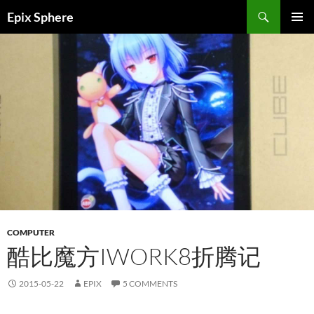
Skip
Search
Epix Sphere
to
PRIMAR
content
MENU
COMPUTER
酷比魔方IWORK8折腾记
2015-05-22
EPIX
5 COMMENTS