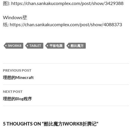
图): https://chan.sankakucomplex.com/post/show/3429388
Windows壁
纸: https://chan.sankakucomplex.com/post/show/4088373
IWORK8
TABLET
平板电脑
酷比魔方
Post
PREVIOUS POST
navigation
理想的Minecraft
NEXT POST
理想的Blog程序
5 THOUGHTS ON “酷比魔方IWORK8折腾记”