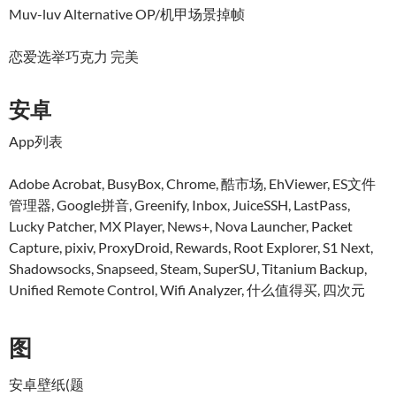
Muv-luv Alternative OP/机甲场景掉帧
恋爱选举巧克力 完美
安卓
App列表
Adobe Acrobat, BusyBox, Chrome, 酷市场, EhViewer, ES文件
管理器, Google拼音, Greenify, Inbox, JuiceSSH, LastPass,
Lucky Patcher, MX Player, News+, Nova Launcher, Packet
Capture, pixiv, ProxyDroid, Rewards, Root Explorer, S1 Next,
Shadowsocks, Snapseed, Steam, SuperSU, Titanium Backup,
Unified Remote Control, Wifi Analyzer, 什么值得买, 四次元
图
安卓壁纸(题