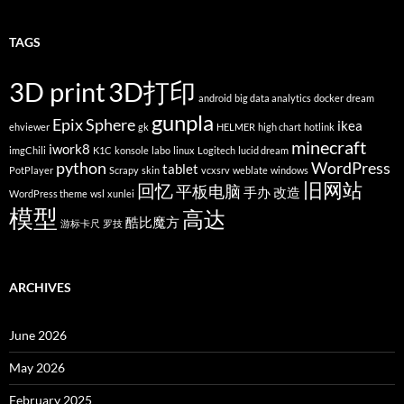
TAGS
3D print
3D打印
android
big data analytics
docker
dream
gunpla
Epix Sphere
ikea
ehviewer
gk
HELMER
high chart
hotlink
minecraft
iwork8
imgChili
K1C
konsole
labo
linux
Logitech
lucid dream
python
WordPress
tablet
PotPlayer
Scrapy
skin
vcxsrv
weblate
windows
旧网站
回忆
平板电脑
手办
改造
WordPress theme
wsl
xunlei
模型
高达
酷比魔方
游标卡尺
罗技
ARCHIVES
June 2026
May 2026
February 2025