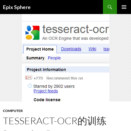
Skip
Search
Epix Sphere
to
PRIMAR
content
MENU
COMPUTER
TESSERACT-OCR的训练