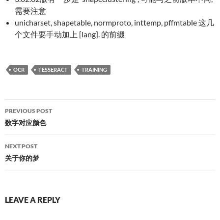
需要注意
unicharset, shapetable, normproto, inttemp, pffmtable 这几
个文件要手动加上 [lang]. 的前缀
OCR
TESSERACT
TRAINING
Post
PREVIOUS POST
navigation
数字对应颜色
NEXT POST
关于你的梦
LEAVE A REPLY