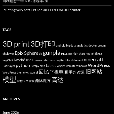
自制创想三维 K1C 擦嘴条/座
Printing very soft TPU on an FFF/FDM 3D printer
TAGS
3D print
3D打印
android
big data analytics
docker
dream
gunpla
Epix Sphere
ikea
ehviewer
gk
HELMER
high chart
hotlink
minecraft
iwork8
imgChili
K1C
konsole
labo
linux
Logitech
lucid dream
python
WordPress
tablet
PotPlayer
Scrapy
skin
vcxsrv
weblate
windows
旧网站
回忆
平板电脑
手办
改造
WordPress theme
wsl
xunlei
模型
高达
酷比魔方
游标卡尺
罗技
ARCHIVES
June 2026